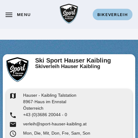
Skip
to
MENU
BIKEVERLEIH
main
content