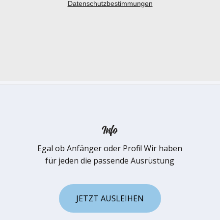
Info
Egal ob Anfänger oder Profi! Wir haben
für jeden die passende Ausrüstung
J
E
T
Z
T
A
U
S
L
E
I
H
E
N