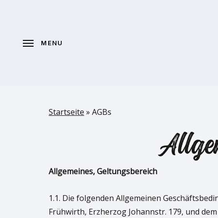
Skip
to
main
MENU
content
Startseite
»
AGBs
Allge
Allgemeines, Geltungsbereich
1.1. Die folgenden Allgemeinen Geschäftsbed
Frühwirth, Erzherzog Johannstr. 179, und dem 