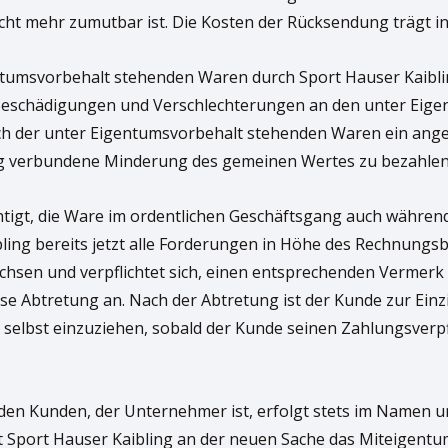
icht mehr zumutbar ist. Die Kosten der Rücksendung trägt in
entumsvorbehalt stehenden Waren durch Sport Hauser Kaibli
en Beschädigungen und Verschlechterungen an den unter Ei
uch der unter Eigentumsvorbehalt stehenden Waren ein ang
ng verbundene Minderung des gemeinen Wertes zu bezahlen
echtigt, die Ware im ordentlichen Geschäftsgang auch währ
bling bereits jetzt alle Forderungen in Höhe des Rechnungsb
hsen und verpflichtet sich, einen entsprechenden Vermerk 
se Abtretung an. Nach der Abtretung ist der Kunde zur Ein
ung selbst einzuziehen, sobald der Kunde seinen Zahlungsv
den Kunden, der Unternehmer ist, erfolgt stets im Namen un
bt Sport Hauser Kaibling an der neuen Sache das Miteigentu